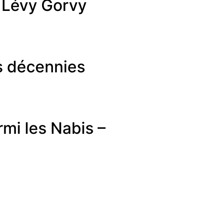
e Lévy Gorvy
is décennies
mi les Nabis –