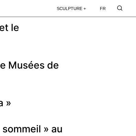
SCULPTURE +
FR
et le
ace Musées de
a »
du sommeil » au