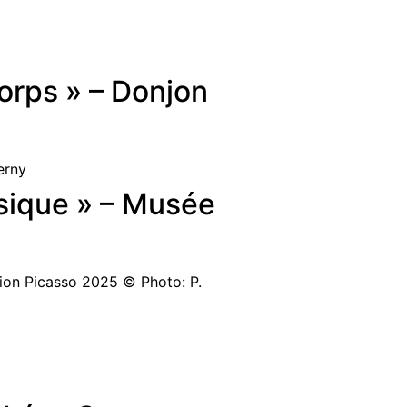
orps » – Donjon
assique » – Musée