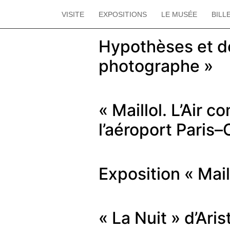
Catégorie :
N
VISITE
EXPOSITIONS
LE MUSÉE
BILL
Hypothèses et dé
photographe »
« Maillol. L’Air
l’aéroport Paris–
Exposition « Mail
« La Nuit » d’Ari