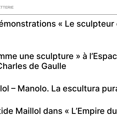
on classé
ETTERIE
monstrations « Le sculpteur 
 comme une sculpture » à l’Esp
Charles de Gaulle
lol – Manolo. La escultura pur
stide Maillol dans « L’Empire 