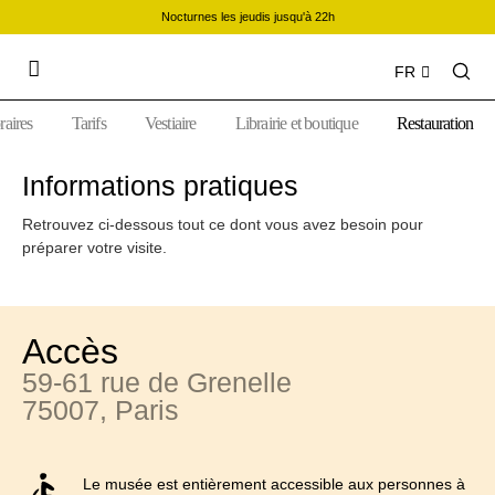
Nocturnes les jeudis jusqu'à 22h
FR
aires
Tarifs
Vestiaire
Librairie et boutique
Restauration
Informations pratiques
Retrouvez ci-dessous tout ce dont vous avez besoin pour
préparer votre visite.
Accès
59-61 rue de Grenelle
75007, Paris
Le musée est entièrement accessible aux personnes à