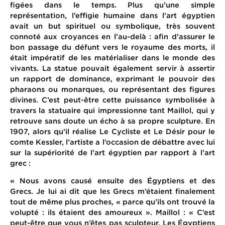
figées dans le temps. Plus qu’une simple
représentation, l’effigie humaine dans l’art égyptien
avait un but spirituel ou symbolique, très souvent
connoté aux croyances en l’au-delà : afin d’assurer le
bon passage du défunt vers le royaume des morts, il
était impératif de les matérialiser dans le monde des
vivants. La statue pouvait également servir à assertir
un rapport de dominance, exprimant le pouvoir des
pharaons ou monarques, ou représentant des figures
divines. C’est peut-être cette puissance symbolisée à
travers la statuaire qui impressionne tant Maillol, qui y
retrouve sans doute un écho à sa propre sculpture. En
1907, alors qu’il réalise Le Cycliste et Le Désir pour le
comte Kessler, l’artiste a l’occasion de débattre avec lui
sur la supériorité de l’art égyptien par rapport à l’art
grec :
« Nous avons causé ensuite des Égyptiens et des
Grecs. Je lui ai dit que les Grecs m’étaient finalement
tout de même plus proches, « parce qu’ils ont trouvé la
volupté : ils étaient des amoureux ». Maillol : « C’est
peut-être que vous n’êtes pas sculpteur. Les Égyptiens