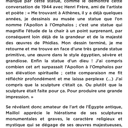
marqué par cette statue, comme le démontre cette
conversation de 1944 avec Henri Frère, ami de l’artiste
et poète : « Me trouvant à Athènes, il y a déjà quelques
années, je dessinais au musée une statue que l’on
nomme l’Apollon à l’Omphalos ; c’est une statue qui
magnifie l’étude de la chair à un point surprenant, par
conséquent loin déjà de la grandeur et de la majesté
des œuvres de Phidias. Mon dessin terminé, je me
retourne et me trouve en face d’une très grande statue
primitive, une œuvre dans le style égyptien, sévère et
grandiose. Enfin la statue d’un dieu ! J’ai compris
combien cet art surpassait l’Apollon à l’Omphalos par
son élévation spirituelle ; cette comparaison me fit
réfléchir profondément et me laissa perplexe (…) J’ai
compris que la sculpture c’était ça. Ou plutôt que la
sculpture était faite pour ça. Pour produire une grande
impression. »
Se révélant donc amateur de l’art de l’Égypte antique,
Maillol apprécie le hiératisme de ses sculptures
monumentales et graves, le caractère religieux et
mystique qui se dégage de ses œuvres majestueuses,