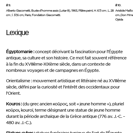
ill 9.
ill 10.
Alberto Giacometti, Buste d’homme assis (Lotar III), 1965, Plâtre peint, H. 67,1 cm ; L. 28
Aristide Maillo
cm ; l. 37,6 cm, Paris, Fondation Giacometti.
cm.,Don Mme D
Ojéda
Lexique
Égyptomanie :
concept décrivant la fascination pour l’Égypte
antique, sa culture et son histoire. Ce mot fait souvent référence
à la fin du XVIIIème-XIXème siècle, dans un contexte de
nombreux voyages et de campagnes en Égypte.
Orientalisme : mouvement artistique et littéraire né au XVIIIème
siècle, défini par la curiosité et l’intérêt des occidentaux pour
l’Orient.
Kouros :
(du grec ancien κοῦρος, soit « jeune homme »), pluriel
κοῦροι, kouroï, terme désignant une statue de jeune homme
durant la période archaïque de la Grèce antique (776 av. J.-C. –
480 av. J.-C.).
Statues-cubes :
statues funéraires typique de l’art de l’Égypte