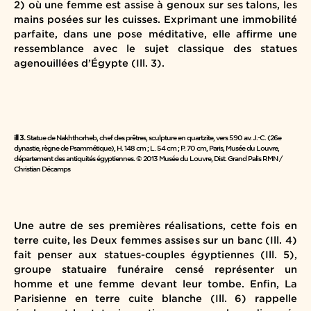
2) où une femme est assise à genoux sur ses talons, les
mains posées sur les cuisses. Exprimant une immobilité
parfaite, dans une pose méditative, elle affirme une
ressemblance avec le sujet classique des statues
agenouillées d’Égypte (Ill. 3).
ill 3.
Statue de Nakhthorheb, chef des prêtres, sculpture en quartzite, vers 590 av. J.-C. (26e
dynastie, règne de Psammétique), H. 148 cm ; L. 54 cm ; P. 70 cm, Paris, Musée du Louvre,
département des antiquités égyptiennes. © 2013 Musée du Louvre, Dist. Grand Palis RMN /
Christian Décamps
Une autre de ses premières réalisations, cette fois en
terre cuite, les Deux femmes assises sur un banc (Ill. 4)
fait penser aux statues-couples égyptiennes (Ill. 5),
groupe statuaire funéraire censé représenter un
homme et une femme devant leur tombe. Enfin, La
Parisienne en terre cuite blanche (Ill. 6) rappelle