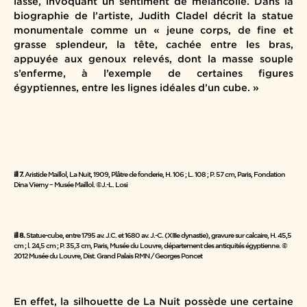
lasse, invoquant un sentiment de mélancolie. Dans la
biographie de l’artiste, Judith Cladel décrit la statue
monumentale comme un « jeune corps, de fine et
grasse splendeur, la tête, cachée entre les bras,
appuyée aux genoux relevés, dont la masse souple
s’enferme, à l’exemple de certaines figures
égyptiennes, entre les lignes idéales d’un cube. »
ill 7.
Aristide Maillol, La Nuit, 1909, Plâtre de fonderie, H. 106 ; L. 108 ; P. 57 cm, Paris, Fondation
Dina Vierny – Musée Maillol. ©J.-L. Losi
ill 8.
Statue-cube, entre 1795 av. J.C. et 1680 av. J.-C. (XIIIe dynastie), gravure sur calcaire, H. 45,5
cm ; l. 24,5 cm ; P. 35,3 cm, Paris, Musée du Louvre, département des antiquités égyptienne. ©
2012 Musée du Louvre, Dist. Grand Palais RMN / Georges Poncet
En effet, la silhouette de La Nuit possède une certaine