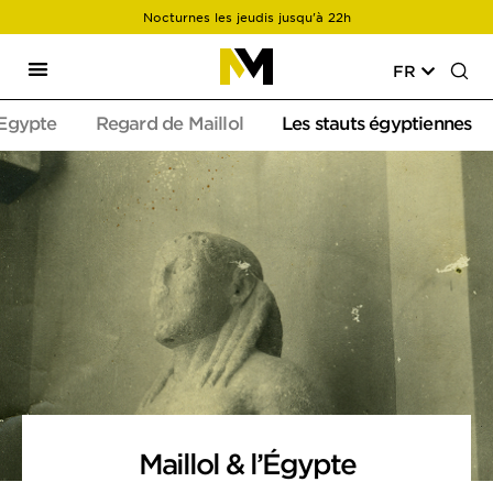
Nocturnes les jeudis jusqu'à 22h
FR
'Egypte
Regard de Maillol
Les stauts égyptiennes
Maillol & l’Égypte