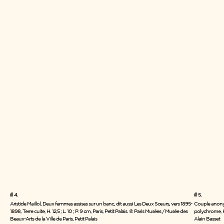
ill 4.
ill 5.
Aristide Maillol, Deux femmes assises sur un banc, dit aussi Les Deux Sœurs, vers 1895-
Couple anonyme
1898, Terre cuite, H. 12,5 ; L. 10 ; P. 9 cm, Paris, Petit Palais. © Paris Musées / Musée des
polychrome, H
Beaux-Arts de la Ville de Paris, Petit Palais
Alain Basset