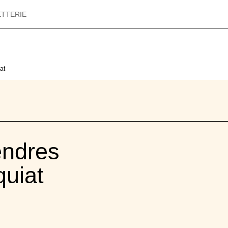
ETTERIE
at
endres
quiat