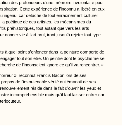
ration des profondeurs d’une mémoire involontaire pour
nspiration. Cette expérience de l’inconnu a libéré en eux
u ingénu, car détaché de tout enracinement culturel.
s la poétique de ces artistes, les mécanismes du
itis préhistoriques, tout autant que vers les arts
r donner vie à l’art brut, iront jusqu’à rejeter tout type
ts à quel point s’enfoncer dans la peinture comporte de
y engager tout son être. Un peintre dont le psychisme se
cherche de l’inconscient ignore ce qu’il va rencontrer. «
 l’horreur », reconnut Francis Bacon lors de ses
 propos de l’insoutenable vérité qui émanait de ses
renouvellement réside dans le fait d’ouvrir les yeux et
astre incompréhensible mais qu’il faut laisser entrer car
nterlocuteur.